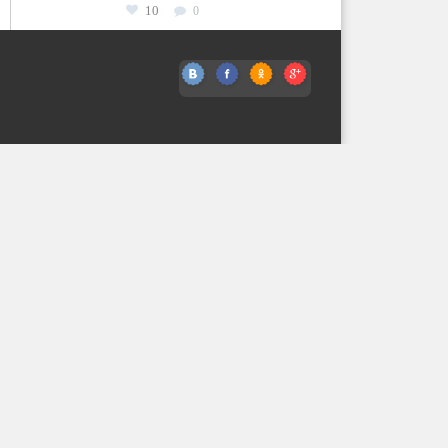
10
0
Куда пойти вечером в
Ессентуках? ТОП мест
для отдыха и
развлечений
6
0
МЫ В ВК