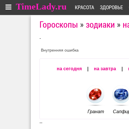
TimeLady.ru
КРАСОТА
ЗДОРОВЬЕ
Гороскопы
»
зодиаки
»
н
-
Внутренняя ошибка
на сегодня
|
на завтра
|
Гранат
Сапфи
--