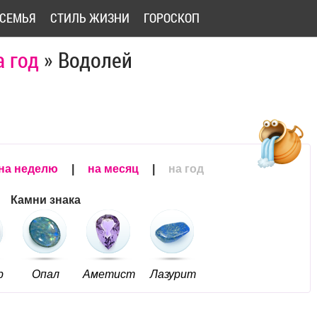
СЕМЬЯ
СТИЛЬ ЖИЗНИ
ГОРОСКОП
а год
»
Водолей
на неделю
|
на месяц
|
на год
Камни знака
р
Опал
Аметист
Лазурит