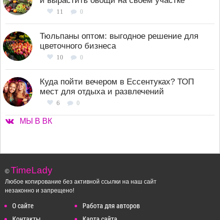
и вырастить овощи на своем участке
11
0
Тюльпаны оптом: выгодное решение для
цветочного бизнеса
10
0
Куда пойти вечером в Ессентуках? ТОП
мест для отдыха и развлечений
6
0
МЫ В ВК
TimeLady
©
Любое копирование без активной ссылки на наш сайт
незаконно и запрещено!
О сайте
Работа для авторов
Контакты
Карта сайта